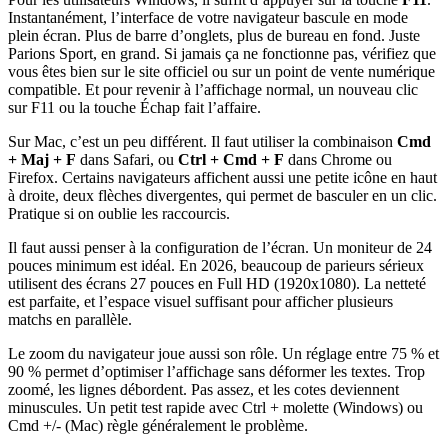
Instantanément, l’interface de votre navigateur bascule en mode
plein écran. Plus de barre d’onglets, plus de bureau en fond. Juste
Parions Sport, en grand. Si jamais ça ne fonctionne pas, vérifiez que
vous êtes bien sur le site officiel ou sur un point de vente numérique
compatible. Et pour revenir à l’affichage normal, un nouveau clic
sur F11 ou la touche Échap fait l’affaire.
Sur Mac, c’est un peu différent. Il faut utiliser la combinaison
Cmd
+ Maj + F
dans Safari, ou
Ctrl + Cmd + F
dans Chrome ou
Firefox. Certains navigateurs affichent aussi une petite icône en haut
à droite, deux flèches divergentes, qui permet de basculer en un clic.
Pratique si on oublie les raccourcis.
Il faut aussi penser à la configuration de l’écran. Un moniteur de 24
pouces minimum est idéal. En 2026, beaucoup de parieurs sérieux
utilisent des écrans 27 pouces en Full HD (1920x1080). La netteté
est parfaite, et l’espace visuel suffisant pour afficher plusieurs
matchs en parallèle.
Le zoom du navigateur joue aussi son rôle. Un réglage entre 75 % et
90 % permet d’optimiser l’affichage sans déformer les textes. Trop
zoomé, les lignes débordent. Pas assez, et les cotes deviennent
minuscules. Un petit test rapide avec Ctrl + molette (Windows) ou
Cmd +/- (Mac) règle généralement le problème.