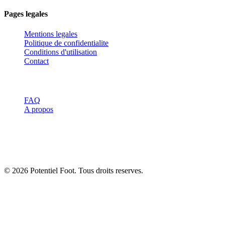
Pages legales
Mentions legales
Politique de confidentialite
Conditions d'utilisation
Contact
Ressources
FAQ
A propos
Avertissement :
Les informations de ce site sont a titre informatif
uniquement et ne remplacent pas l'avis d'un professionnel de santé
ou d'un entraineur qualifie. Consultez toujours un spécialiste avant
de commencer un nouveau programme d'entrainement.
© 2026 Potentiel Foot. Tous droits reserves.