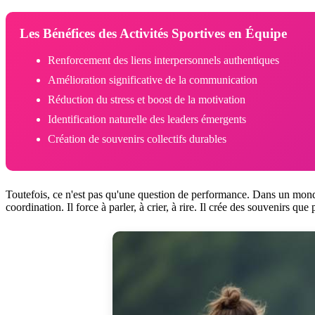
Les Bénéfices des Activités Sportives en Équipe
Renforcement des liens interpersonnels authentiques
Amélioration significative de la communication
Réduction du stress et boost de la motivation
Identification naturelle des leaders émergents
Création de souvenirs collectifs durables
Toutefois, ce n'est pas qu'une question de performance. Dans un monde où
coordination. Il force à parler, à crier, à rire. Il crée des souvenirs que