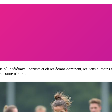
 le télétravail persiste et où les écrans dominent, les liens humains s'e
 personne n'oubliera.