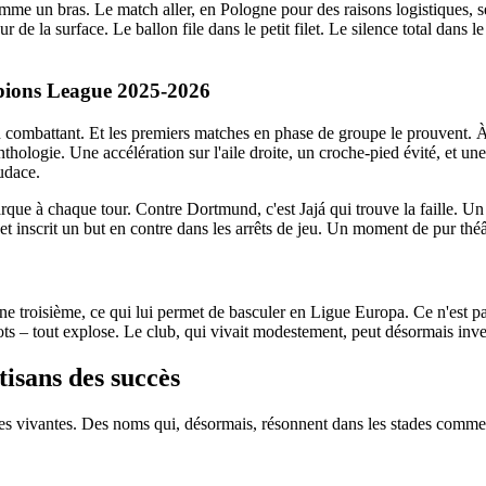
un bras. Le match aller, en Pologne pour des raisons logistiques, se jo
e la surface. Le ballon file dans le petit filet. Le silence total dans le s
pions League 2025-2026
n combattant. Et les premiers matches en phase de groupe le prouvent. À 
nthologie. Une accélération sur l'aile droite, un croche-pied évité, et un
udace.
que à chaque tour. Contre Dortmund, c'est Jajá qui trouve la faille. Un
et inscrit un but en contre dans les arrêts de jeu. Un moment de pur théâ
ine troisième, ce qui lui permet de basculer en Ligue Europa. Ce n'est pa
llots – tout explose. Le club, qui vivait modestement, peut désormais in
tisans des succès
des vivantes. Des noms qui, désormais, résonnent dans les stades comm