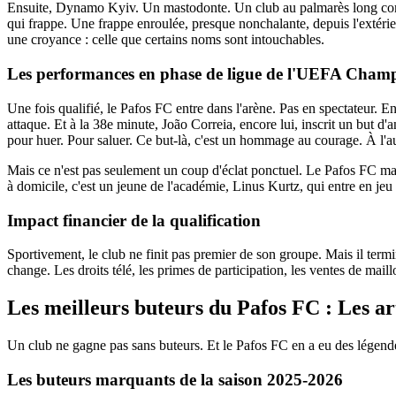
Ensuite, Dynamo Kyiv. Un mastodonte. Un club au palmarès long comme 
qui frappe. Une frappe enroulée, presque nonchalante, depuis l'extérieur d
une croyance : celle que certains noms sont intouchables.
Les performances en phase de ligue de l'UEFA Cham
Une fois qualifié, le Pafos FC entre dans l'arène. Pas en spectateur. E
attaque. Et à la 38e minute, João Correia, encore lui, inscrit un but d'a
pour huer. Pour saluer. Ce but-là, c'est un hommage au courage. À l'a
Mais ce n'est pas seulement un coup d'éclat ponctuel. Le Pafos FC mar
à domicile, c'est un jeune de l'académie, Linus Kurtz, qui entre en jeu 
Impact financier de la qualification
Sportivement, le club ne finit pas premier de son groupe. Mais il term
change. Les droits télé, les primes de participation, les ventes de mai
Les meilleurs buteurs du Pafos FC : Les ar
Un club ne gagne pas sans buteurs. Et le Pafos FC en a eu des légen
Les buteurs marquants de la saison 2025-2026