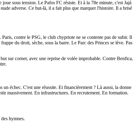
ue sous tension. Le Pafos FC résiste. Et à la 78e minute, c'est Jajá
tade adverse. Ce but-là, il a fait plus que marquer l'histoire. Il a brisé
Paris, contre le PSG, le club chypriote ne se contente pas de subir. Il
e frappe du droit, sèche, sous la barre. Le Parc des Princes se lève. Pas
 but sur corner, avec une reprise de volée improbable. Contre Benfica,
tre.
s un échec. C'est une réussite. Et financièrement ? Là aussi, la donne
vestir massivement. En infrastructures. En recrutement. En formation.
e des hymnes.